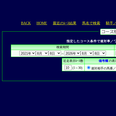
BACK
HOME
最近のﾚｰｽ結果
馬名で検索
騎手
指定したコース条件で連対率／ワ
検索期間
～
近走表示ﾚｰｽ数
備考欄
の表
(1～30)
連対相手の馬番／