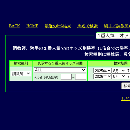
BACK
HOME
最近のﾚｰｽ結果
馬名で検索
騎手／調教師
調教師、騎手の１番人気でのオッズ別勝率（1倍台での勝率
検索種別に種牡馬、母
検索種別
表示する１番人気オッズ範囲
検索期間
～
入力値（半角数字）
もど