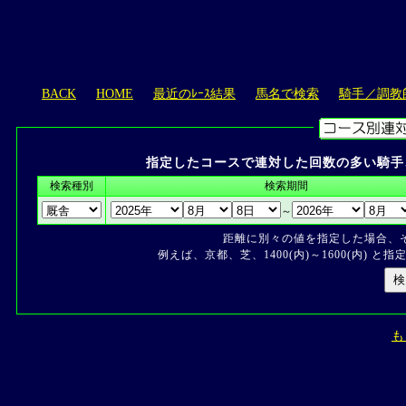
BACK
HOME
最近のﾚｰｽ結果
馬名で検索
騎手／調教
指定したコースで連対した回数の多い騎手
検索種別
検索期間
～
距離に別々の値を指定した場合、
例えば、京都、芝、1400(内)～1600(内) 
も