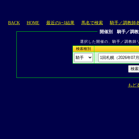
BACK
HOME
最近のﾚｰｽ結果
馬名で検索
騎手／調教師
開催別 騎手／調教
選択した開催の、騎手／調教師
検索種別
もど