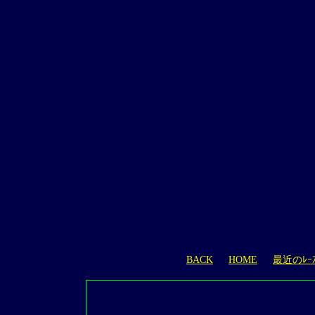
BACK
HOME
最近のﾚｰ