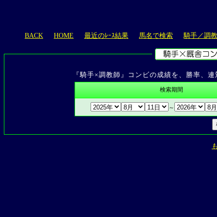
BACK
HOME
最近のﾚｰｽ結果
馬名で検索
騎手／調
『騎手×調教師』コンビの成績を、勝率、連
検索期間
～