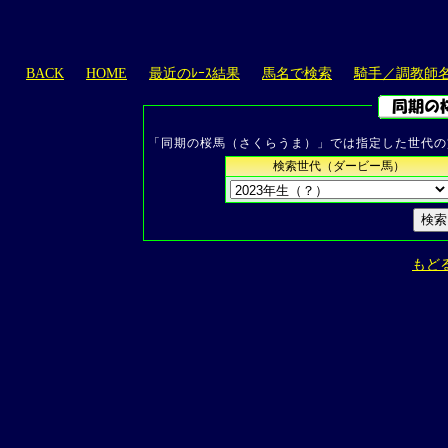
BACK
HOME
最近のﾚｰｽ結果
馬名で検索
騎手／調教師
「同期の桜馬（さくらうま）」では指定した世代の
検索世代（ダービー馬）
もど