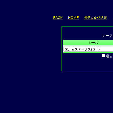
BACK
HOME
最近のﾚｰｽ結果
レース
レース
過去