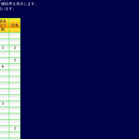
ク継続率を表示します。
思います。
前走
上り
父名
順
2
2
2
6
3
2