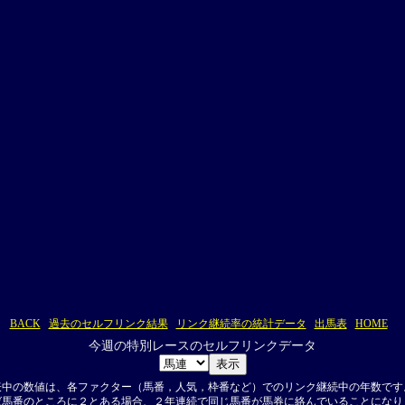
BACK
過去のセルフリンク結果
リンク継続率の統計データ
出馬表
HOME
今週の特別レースのセルフリンクデータ
表中の数値は、各ファクター（馬番，人気，枠番など）でのリンク継続中の年数です
ば馬番のところに２とある場合、２年連続で同じ馬番が馬券に絡んでいることになり