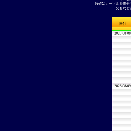
数値にカーソルを乗せ
父名など
日付
2026-08-08
2026-08-09