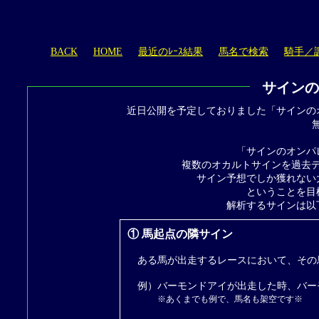
BACK
HOME
最近のﾚｰｽ結果
馬名で検索
騎手／
サインの
近日公開を予定しておりました「サインの
無
「サインのオンパ
複数のオカルトサインを過去
サイン予想でしか獲れない
ということを目
解析するサインは以
① 馬起点の隣サイン
ある馬が出走するレースにおいて、その
例）バーモンドアイが出走した時、バー
※あくまでも例で、馬名も架空です※