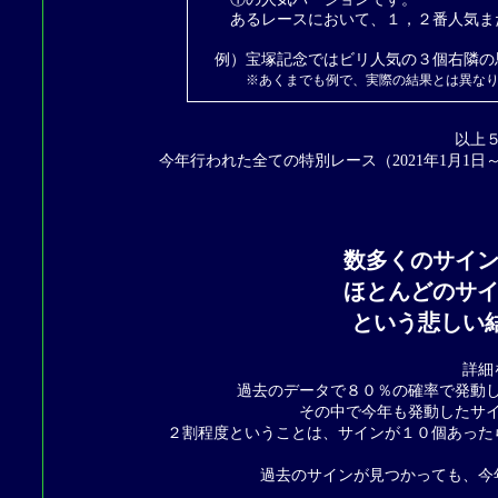
あるレースにおいて、１，２番人気また
例）宝塚記念ではビリ人気の３個右隣の
※あくまでも例で、実際の結果とは異な
以上
今年行われた全ての特別レース（2021年1月1日～
数多くのサイ
ほとんどのサ
という悲しい結果
詳細
過去のデータで８０％の確率で発動
その中で今年も発動したサ
２割程度ということは、サインが１０個あった
過去のサインが見つかっても、今