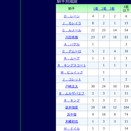
騎手別成績
4着
騎手
1着 2着 3着
以下
Ｄ．レーン
4
2
2
6
Ｊ．モレイラ
8
2
1
13
Ｃ．ルメール
22
23
14
54
川田将雅
23
17
18
53
Ａ．バデル
1
2
Ｃ．デムーロ
5
2
4
10
Ｒ．ムーア
1
1
1
3
Ｒ．キングスコート
1
1
1
Ｗ．ビュイック
1
2
Ｊ．コレット
1
2
戸崎圭太
30
24
10
116
Ｂ．ムルザバエフ
2
3
1
11
Ｒ．キング
5
3
2
21
坂井瑠星
20
18
12
104
浜中俊
9
16
8
74
木幡初也
1
3
3
11
Ｈ．ドイル
1
3
14