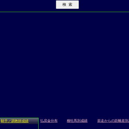
払戻金分布
種牡馬別成績
前走からの距離差別
騎手／調教師成績