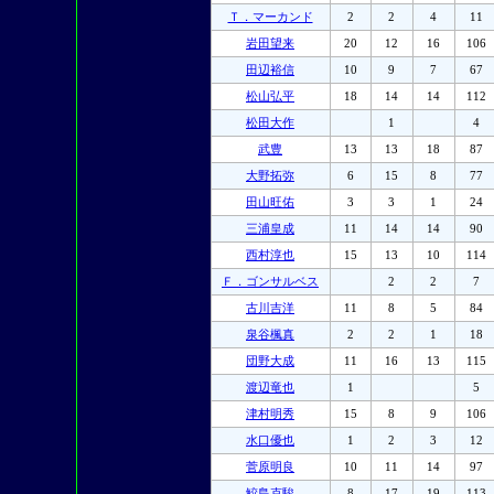
Ｔ．マーカンド
2
2
4
11
岩田望来
20
12
16
106
田辺裕信
10
9
7
67
松山弘平
18
14
14
112
松田大作
1
4
武豊
13
13
18
87
大野拓弥
6
15
8
77
田山旺佑
3
3
1
24
三浦皇成
11
14
14
90
西村淳也
15
13
10
114
Ｆ．ゴンサルベス
2
2
7
古川吉洋
11
8
5
84
泉谷楓真
2
2
1
18
団野大成
11
16
13
115
渡辺竜也
1
5
津村明秀
15
8
9
106
水口優也
1
2
3
12
菅原明良
10
11
14
97
鮫島克駿
8
17
19
113