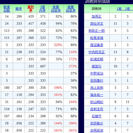
調教師別成績
騎乗
連対
3着
単勝
複勝
勝率
調教師
1着 2着 
回数
率
内率
回収率
回収率
14
.286
.429
.571
92%
86%
加用正
2
3
24
.333
.417
.458
94%
70%
四位洋文
11
5
113
.195
.398
.522
62%
82%
和田正一郎
5
5
111
.207
.360
.523
72%
79%
松尾卓哉
1
3
.333
.333
.333
320%
80%
渡辺薫彦
2
3
21
.238
.333
.524
77%
110%
中内田充正
11
8
6
.167
.333
.500
35%
172%
杉浦宏昭
2
2
3
.333
.667
273%
堀宣行
10
7
3
.333
.333
37%
中野栄治
3
3
3
.333
.333
50%
安田隆行
3
1
180
.167
.300
.356
106%
76%
池上昌和
5
5
17
.118
.294
.353
101%
82%
福永祐一
7
7
31
.161
.258
.323
94%
104%
杉山晴紀
9
11
154
.130
.247
.325
71%
69%
吉村圭司
7
5
107
.084
.234
.308
92%
88%
石橋守
6
6
18
.056
.222
.389
144%
296%
宮田敬介
4
7
18
.056
.222
.222
541%
201%
吉岡辰弥
5
7