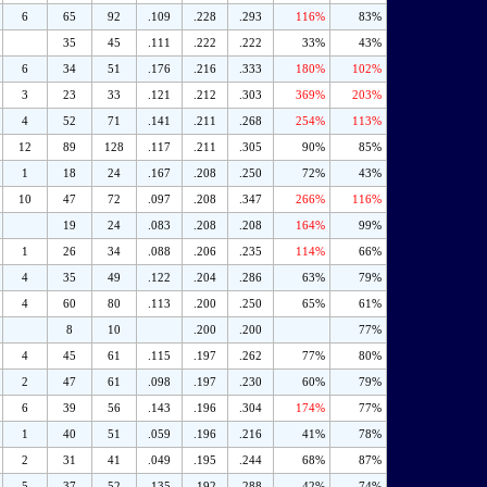
6
65
92
.109
.228
.293
116%
83%
35
45
.111
.222
.222
33%
43%
6
34
51
.176
.216
.333
180%
102%
3
23
33
.121
.212
.303
369%
203%
4
52
71
.141
.211
.268
254%
113%
12
89
128
.117
.211
.305
90%
85%
1
18
24
.167
.208
.250
72%
43%
10
47
72
.097
.208
.347
266%
116%
19
24
.083
.208
.208
164%
99%
1
26
34
.088
.206
.235
114%
66%
4
35
49
.122
.204
.286
63%
79%
4
60
80
.113
.200
.250
65%
61%
8
10
.200
.200
77%
4
45
61
.115
.197
.262
77%
80%
2
47
61
.098
.197
.230
60%
79%
6
39
56
.143
.196
.304
174%
77%
1
40
51
.059
.196
.216
41%
78%
2
31
41
.049
.195
.244
68%
87%
5
37
52
.135
.192
.288
42%
74%