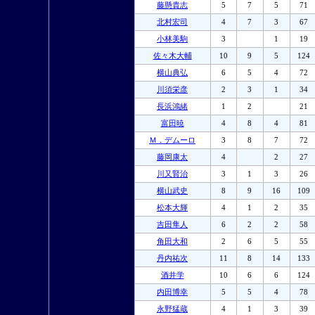
藤懸貴志
5
7
5
71
北村宏司
4
7
3
67
小林美駒
3
1
19
佐々木大輔
10
9
5
124
横山典弘
6
5
4
72
川須栄彦
2
3
1
34
長浜鴻緒
1
2
21
富田暁
4
8
4
81
Ｍ．デムーロ
3
8
7
72
藤岡康太
4
2
27
川又賢治
3
1
3
26
横山武史
8
9
16
109
松本大輝
4
1
2
35
吉田隼人
6
2
2
58
角田大和
2
6
5
55
丹内祐次
11
8
14
133
酒井学
10
6
6
124
内田博幸
5
5
4
78
永野猛蔵
4
1
3
39