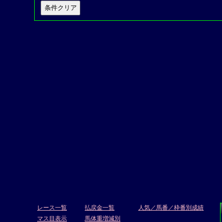
レース一覧
払戻金一覧
人気／馬番／枠番別成績
マス目表示
馬体重増減別