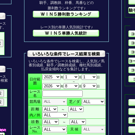
2023/10/01
『いろいろな条件で検索』
の払戻金一覧で
騎手、調教師、枠番、馬番などの
た。また、コース距離、馬場状態も表示出
勝利数ランキングです♪
エストありがとうございました。
2023/04/15
『いろいろな条件で検索』
で、馬体重増減
魔王ウルノーガさん、リクエストありがと
ース
2023/04/07
『いろいろな条件で検索』
で、グレードで
レース別の単勝人気別統計です♪
す。
た。
にゅーぱるさん、リクエストありがとうご
2023/02/15
『いろいろな条件で検索』
で、1～10番
にしました。
2023/02/11
リクエストにお応えし、
『馬主の成績検索
るようにしました。
けんさん、リクエストありがとうございま
いろいろな条件でレースを検索し、人気別／馬
2023/01/09
リクエストにお応えし、
『いろいろな条件
番別成績、騎手／調教師成績、種牡馬別成績、
有無を指定して検索できるようにしました
払戻金傾向などを集計します。
GAMBLING★FOOLさん、リクエスト
ース
2023/01/02
リクエストにお応えし、
『いろいろな条件
年
月
日
日付範
を検索
や、星座の名前など）を指定して検索でき
～
囲
メイショウツッチさん、リクエストありが
年
月
日
レース
2022/11/16
リクエストにお応えし、
『いろいろな条件
名
複数を指定できるようにしました。
大穴星人さん、リクエストありがとうござ
競馬場
ALL
芝／ダ
2022/10/13
リクエストにお応えし、
『いろいろな条件
距 離
～
ようにしました。
tsutomuさん、リクエストありがとうござ
内／外
2022/10/10
リクエストにお応えし、
『いろいろな条件
頭 数
～
きるようにし、さらに騎手、調教師の人気
レース
tsutomuさん、リクエストありがとうござ
天 候
ALL
No.
2022/09/23
リクエストにお応えし、
『いろいろな条件