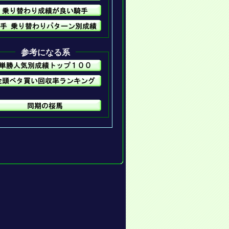
た♪
ーディング』
の集計期間を、季節などで絞
定の季節だけのリーディング情報が集計出
うございました。
グ』
をアップしました♪
コース、クラス別などで集計でき、さらに
参考になる系
アップしました♪
グを、競馬場、コース、クラス別などで集
♪
で検索』
の検索パラメータに、5番人気～
た馬の人気を指定できるようにしました♪ジ
ました。
ンキング』
で、クラス別にも集計できるよ
や枠番別、前走レース別などの成績集計値
の重賞レース解析』
はトップ画面から削除
中に移動しました。
室』
をアップしました♪
せんが(笑)、思いつくままに集計した統計
『コース別・単勝払い戻し金分布』
と、
た♪吉田さん、リクエストありがとうござ
コンビ』
で、人気を指定出来るようにしま
クラスを指定出来るようにしたり、単複回
改善しました♪