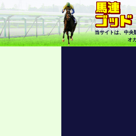
当サイトは、中央
オ