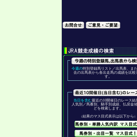
今週の
特別登録馬リスト／出馬表、ま
去の出馬表から各出走馬の成績を比較
す。
当日を含む
最近の10開催日のレース結
人気別／馬番別、騎手別成績、払戻金
どを検索します。
↓結果のマス目式表示は以下から↓