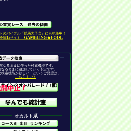
分一致、前方一致、後方一致、完全一致を
で検索』
に以下の改善をしました。
うにしました。。
指定できるようにしました。。
ました。
で検索』
で取消し、除外の枠番、馬番を
トのバイブル『競馬大予言』にも執筆中！
ました。
GAMBLING★FOOL
 枠連動サイト
で検索』
に以下の改善をしました。
た。
がとうございました。
で検索』
に以下の改善をしました。
指定できるようにしました。
然なるままに作った検索機能です。
追加、および表示する券種を選択できるよ
然なるままに追加していく予定です。
な検索機能が欲しい！というご要望は、
こちらまで！
額を表示するようにしました。
した。
で検索』
に以下の改善をしました。
た。
を補正出来るようにしました。
ました。
表示速度を改善しました♪（初回は遅い時
オカルト系
実施回数付近の馬が複勝に来る確率」を追