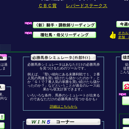
・レース名の入力で％は入力不要とし、部
ＣＢＣ賞
レパードステークス
指定できるようにしました。
2024/08/05
リクエストにお応えし、
『いろいろな条件
・日付の範囲で、うるう年を指定できるよ
・取消し、除外、騎手の馬番で「大外」を
つとむさん、リクエストありがとうござい
2024/05/03
リクエストにお応えし、
『いろいろな条件
オカル
指定できるようにしました。
つとむさん、リクエストありがとうござい
老舗
2024/01/20
リクエストにお応えし、
『いろいろな条件
・検索条件にＷＩＮ５を追加しました。
・競馬場の選択肢に「従場」を追加しまし
ユキサンさん、愛鯉団さんリクエストあり
2023/12/31
リクエストにお応えし、
『いろいろな条件
・検索パラメータで騎手／調教師の着順を
たは過
必勝馬券シミュレータはあなただけの必勝馬券
徒
・「払戻金一覧」で複勝、ワイドの表示を
しま
を見つけるためのツールです。
徒
うに
こん
例えば、「堅い傾向にある未勝利戦で１、２番
しました。
人気の馬連を買い続けたら儲かったのか？」と
・「払戻金一覧」で最後のページに合計金
か「ＧⅠで７番人気の単勝を買い続けたら儲か
moqさん、リクエストありがとうございま
ったのか？」などということが過去のレース結
2023/12/18
リクエストにお応えし、
『いろいろな条件
果から収支計算できます。
・日付の範囲の指定方法を増やしました。
果、
いろいろな条件、馬券のシミュレートが出来る
・開催回日を範囲指定出来るようにしまし
傾向な
のであなただけの必勝馬券が見つかるかも♪
・馬体重・斤量別で2022年以前のデータ
Yukioさん、リクエストありがとうござい
詳細はこちらから
2023/12/16
『今週の特別登録馬，出馬表から検索』
の
もありますｗ）
2023/12/10
『なんでも統計室』
に、「重賞レースで、
加しました。