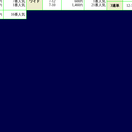
7
番人気
ワイド
7-12
600
1
番人気
円
円
1
番人気
7-10
1,460
21
番人気
円
円
3連単
12-
16
番人気
円