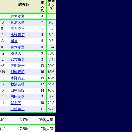
単勝
勝
重
調教師
オッ
人
ズ
気
-2
青木孝文
4
7.5
-6
杉浦宏昭
7
9.8
0
南井克巳
1
4.0
-2
水野貴広
5
8.0
-8
昆貢
6
9.3
0
青木孝文
8
16.4
+2
浅見秀一
9
18.6
-2
武市康男
3
7.4
+8
天間昭一
13
59.0
+10
杉浦宏昭
16
86.6
+2
水野貴広
15
68.6
-6
牧浦充徳
12
54.4
-6
田中清隆
14
67.6
-4
吉田直弘
2
6.8
+4
武井亮
10
22.8
+2
中舘英二
11
52.8
-10
8,170
39
番人気
円
0-12
7,380
17
番人気
円