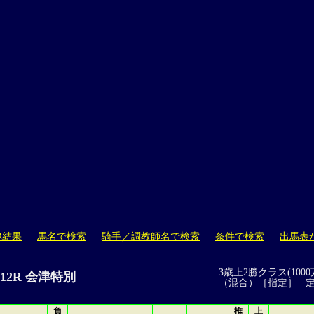
ｽ結果
馬名で検索
騎手／調教師名で検索
条件で検索
出馬表
3歳上2勝クラス(1000
島 12R 会津特別
（混合）［指定］ 
負
推
上