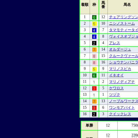
馬
着順
枠
馬名
番
1
12
チェアリングソ
2
10
ニシノストーム
3
7
タマモティータ
4
8
ヴォイスオブジ
5
4
アレス
6
14
オルダージュ
7
15
クルークヴァー
8
16
ショウナンバニ
9
9
マリノスピカ
10
11
イキオイ
11
2
マリノディアナ
12
5
ケワロス
13
1
ツヅク
14
13
ノーブルワーク
15
6
ワンモアバイト
16
3
クイックレス
単勝
12
750
12
220