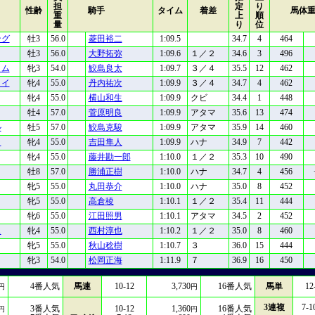
担
定
り
性齢
騎手
タイム
着差
馬体
重
上
順
量
り
位
ング
牡3
56.0
菱田裕二
1:09.5
34.7
4
464
牡3
56.0
大野拓弥
1:09.6
１／２
34.6
3
496
イム
牝3
54.0
鮫島良太
1:09.7
３／４
35.5
12
462
ョイ
牝4
55.0
丹内祐次
1:09.9
３／４
34.7
4
462
牝4
55.0
横山和生
1:09.9
クビ
34.4
1
448
牡4
57.0
菅原明良
1:09.9
アタマ
35.6
13
474
ル
牡5
57.0
鮫島克駿
1:09.9
アタマ
35.9
14
460
ラ
牝4
55.0
吉田隼人
1:09.9
ハナ
34.9
7
442
牝4
55.0
藤井勘一郎
1:10.0
１／２
35.3
10
490
牡8
57.0
勝浦正樹
1:10.0
ハナ
34.7
4
456
牝5
55.0
丸田恭介
1:10.0
ハナ
35.0
8
452
牝5
55.0
高倉稜
1:10.1
１／２
35.4
11
444
牝6
55.0
江田照男
1:10.1
アタマ
34.5
2
452
ス
牝4
55.0
西村淳也
1:10.2
１／２
35.0
8
460
牝5
55.0
秋山稔樹
1:10.7
３
36.0
15
444
牝3
54.0
松岡正海
1:11.9
７
36.9
16
450
4
番人気
馬連
10-12
3,730
16
番人気
馬単
12
円
円
3連複
7-1
3
番人気
10-12
1,360
16
番人気
円
円