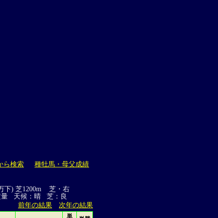
から検索
種牡馬・母父成績
万下) 芝1200m 芝・右
定量 天候：晴 芝：良
前年の結果
次年の結果
単