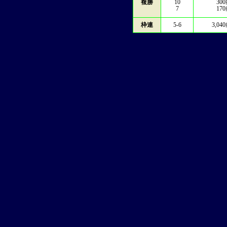
複勝
10
300
7
170
枠連
5-6
3,040