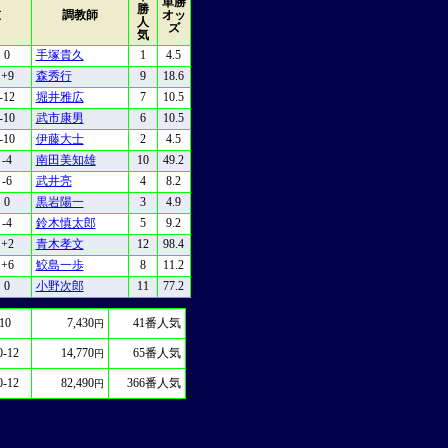
単勝
勝
重
調教師
オッ
人
ズ
気
0
手塚貴久
1
4.5
+9
森秀行
9
18.6
-12
堀井雅広
7
10.5
-10
武市康男
6
10.5
-10
伊藤大士
2
4.5
-4
南田美知雄
10
49.2
-6
武井亮
4
8.2
0
黒岩陽一
3
4.9
-4
鈴木慎太郎
5
9.2
+2
青木孝文
12
98.4
+6
鮫島一歩
8
11.2
0
小野次郎
11
77.2
10
7,430
41
番人気
円
0-12
14,770
65
番人気
円
0-12
82,490
366
番人気
円