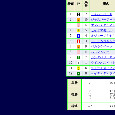
馬
着順
枠
馬名
番
1
2
ライバーバード
2
10
ジャスパージャ
3
12
ゲンパチアイア
4
5
セイドアモール
5
4
オジョーノキセ
6
3
ドリームジャン
7
9
バカラクイーン
8
11
バスクベレー
9
7
カンタベリーマ
10
1
ウインオルビッ
11
6
ストラトスフィ
12
8
ケイティディラ
単勝
2
450
2
170
複勝
10
470
12
310
枠連
2-7
1,430