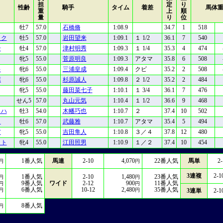
担
定
り
性齢
騎手
タイム
着差
馬体
重
上
順
量
り
位
牡7
57.0
石橋脩
1:08.9
34.7
1
518
ック
牡5
57.0
岩田望来
1:09.1
１ 1/2
36.1
7
540
ン
牡4
57.0
津村明秀
1:09.3
１ 1/4
35.3
4
474
牝5
55.0
菅原明良
1:09.3
アタマ
35.8
6
508
キ
牝6
55.0
三浦皇成
1:09.4
クビ
35.2
2
508
ボ
牝6
55.0
杉原誠人
1:09.8
２ 1/2
35.2
2
484
牝5
55.0
藤田菜七子
1:10.1
１ 3/4
36.1
7
476
せん5
57.0
丸山元気
1:10.4
１ 1/2
36.6
9
468
ッハ
牡3
54.0
木幡巧也
1:10.7
２
37.4
10
502
ト
牡6
57.0
武藤雅
1:10.7
アタマ
35.4
5
494
ア
牝5
55.0
吉田隼人
1:10.8
３／４
37.8
12
480
イト
牝4
55.0
江田照男
1:10.9
１／２
37.4
10
454
1
番人気
馬連
2-10
4,070
22
番人気
馬単
2-
円
円
3連複
2-1
1
番人気
2-10
1,480
23
番人気
円
円
9
番人気
ワイド
2-12
900
11
番人気
円
円
6
番人気
10-12
2,480
35
番人気
円
円
3連単
2-1
8
番人気
円