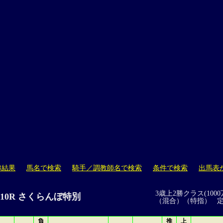
ｽ結果
馬名で検索
騎手／調教師名で検索
条件で検索
出馬表
3歳上2勝クラス(1000
福島 10R さくらんぼ特別
（混合）（特指） 
負
推
上