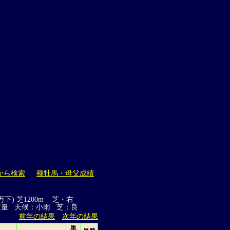
から検索
種牡馬・母父成績
万下) 芝1200m 芝・右
定量 天候：小雨 芝：良
前年の結果
次年の結果
単