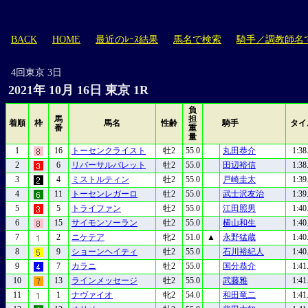
BACK
HOME
最近のﾚｰｽ結果
馬名で検索
騎手／調教師名
4回東京 3日
2021年 10月 16日 東京 1R
負
馬
担
着順
枠
馬名
性齢
騎手
タイ
番
重
量
1
16
トーセンクライスト
牡2
55.0
丸田恭介
1:38
2
6
リバーサルバレット
牡2
55.0
田辺裕信
1:38
3
4
ミストルティン
牡2
55.0
戸崎圭太
1:39
4
11
トーセンレガーロ
牡2
55.0
武士沢友治
1:39
5
5
トライファン
牡2
55.0
江田照男
1:40
6
15
サイモンソーラン
牡2
55.0
横山和生
1:40
7
2
ニケテア
牝2
51.0
▲
永野猛蔵
1:40
8
9
ショーンヘイティ
牡2
55.0
石川裕紀人
1:40
9
7
カラニ
牡2
55.0
国分恭介
1:41
10
13
ラインメッセージ
牡2
55.0
武藤雅
1:41
11
1
ナヴァイオ
牝2
54.0
和田竜二
1:41