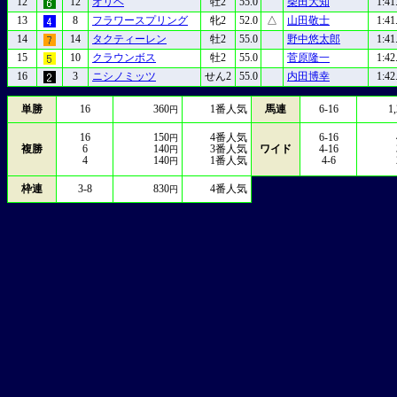
12
12
オリベ
牡2
55.0
柴田大知
1:41
13
8
フラワースプリング
牝2
52.0
△
山田敬士
1:41
14
14
タクティーレン
牡2
55.0
野中悠太郎
1:41
15
10
クラウンボス
牡2
55.0
菅原隆一
1:42
16
3
ニシノミッツ
せん2
55.0
内田博幸
1:42
単勝
16
360
1
番人気
馬連
6-16
1
円
16
150
4
番人気
6-16
円
複勝
6
140
3
番人気
ワイド
4-16
円
4
140
1
番人気
4-6
円
枠連
3-8
830
4
番人気
円