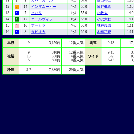
11
1
カバーガール
牝3
54.0
菱田裕二
1:10
12
14
インザムービー
牝4
55.0
泉谷楓真
1:10
13
7
ヒバリ
牝4
55.0
小牧太
1:10
14
12
エールヴィフ
牝4
55.0
小沢大仁
1:11
15
16
アーヒラ
牝6
55.0
城戸義政
1:11
16
8
タピオカ
牝4
55.0
木幡巧也
1:11
単勝
9
3,150
12
番人気
馬連
9-13
17
円
9
810
12
番人気
9-13
3
円
複勝
13
330
4
番人気
ワイド
5-9
9
円
5
690
10
番人気
5-13
3
円
枠連
5-7
7,330
29
番人気
円