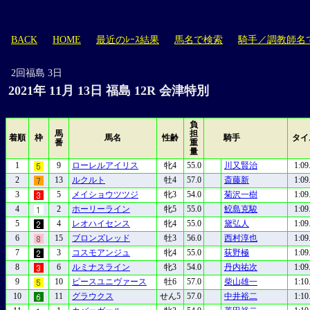
BACK
HOME
最近のﾚｰｽ結果
馬名で検索
騎手／調教師名
2回福島 3日
2021年 11月 13日 福島 12R 会津特別
負
馬
担
着順
枠
馬名
性齢
騎手
タイ
番
重
量
1
9
ローレルアイリス
牝4
55.0
川又賢治
1:09
2
13
ルクルト
牡4
57.0
斎藤新
1:09
3
5
メイショウツツジ
牝3
54.0
菊沢一樹
1:09
4
2
ホーリーライン
牝5
55.0
鮫島克駿
1:09
5
4
レオハイセンス
牝4
55.0
黛弘人
1:09
6
15
ブロンズレッド
牡3
56.0
西村淳也
1:09
7
3
コスモアンジュ
牝4
55.0
荻野極
1:09
8
6
ルミナスライン
牝3
54.0
丹内祐次
1:09
9
10
ピースユニヴァース
牡6
57.0
柴山雄一
1:10
10
11
グラウクス
せん5
57.0
中井裕二
1:10