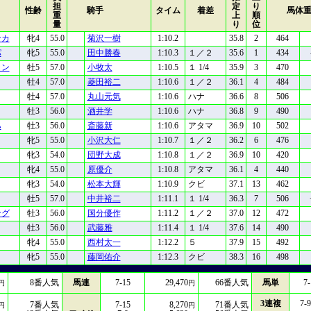
担
定
り
性齢
騎手
タイム
着差
馬体
重
上
順
量
り
位
ンカ
牝4
55.0
菊沢一樹
1:10.2
35.8
2
464
パ
牝5
55.0
田中勝春
1:10.3
１／２
35.6
1
434
ャン
牡5
57.0
小牧太
1:10.5
１ 1/4
35.9
3
470
牡4
57.0
菱田裕二
1:10.6
１／２
36.1
4
484
牡4
57.0
丸山元気
1:10.6
ハナ
36.6
8
506
牡3
56.0
酒井学
1:10.6
ハナ
36.8
9
490
ハ
牡3
56.0
斎藤新
1:10.6
アタマ
36.9
10
502
牝5
55.0
小沢大仁
1:10.7
１／２
36.2
6
476
牝3
54.0
団野大成
1:10.8
１／２
36.9
10
420
牝4
55.0
原優介
1:10.8
アタマ
36.1
4
440
牝3
54.0
松本大輝
1:10.9
クビ
37.1
13
462
牡5
57.0
中井裕二
1:11.1
１ 1/4
36.3
7
506
ング
牡3
56.0
国分優作
1:11.2
１／２
37.0
12
472
牡3
56.0
武藤雅
1:11.4
１ 1/4
37.6
14
490
牝4
55.0
西村太一
1:12.2
５
37.9
15
492
牝5
55.0
藤岡佑介
1:12.3
クビ
38.3
16
498
8
番人気
馬連
7-15
29,470
66
番人気
馬単
7-
円
円
3連複
7-9
7
番人気
7-15
8,270
71
番人気
円
円