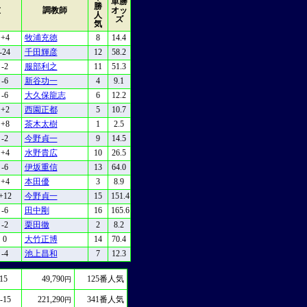
単勝
勝
重
調教師
オッ
人
ズ
気
+4
牧浦充徳
8
14.4
-24
千田輝彦
12
58.2
-2
服部利之
11
51.3
-6
新谷功一
4
9.1
-6
大久保龍志
6
12.2
+2
西園正都
5
10.7
+8
茶木太樹
1
2.5
-2
今野貞一
9
14.5
+4
水野貴広
10
26.5
-6
伊坂重信
13
64.0
+4
本田優
3
8.9
+12
今野貞一
15
151.4
-6
田中剛
16
165.6
-2
栗田徹
2
8.2
0
大竹正博
14
70.4
-4
池上昌和
7
12.3
15
49,790
125
番人気
円
-15
221,290
341
番人気
円