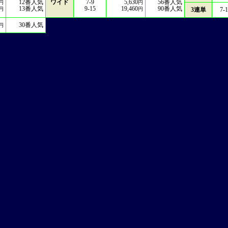
12
番人気
ワイド
7-9
5,630
56
番人気
円
円
13
番人気
9-15
19,460
90
番人気
円
円
3連単
7-1
30
番人気
円