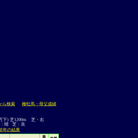
から検索
種牡馬・母父成績
万下) 芝1200m 芝・右
候：晴 芝：良
前年の結果
単