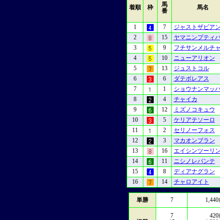
馬
着順
枠
馬名
番
1
7
ジャストザビア
2
15
ヤマニンプティ
3
9
フチサンメルチ
4
10
ニューアリオン
5
13
ジュストコル
6
6
ダテボレアス
7
1
ショウナンマッ
8
4
チャイカ
9
12
ミズノコキュウ
10
5
ケリアテソーロ
11
2
セリノーフォス
12
3
マカオンブラン
13
16
エイシンツーリ
14
11
ニシノレバンテ
15
8
ディアナグラン
16
14
チャロアイト
単勝
7
1,440
7
420