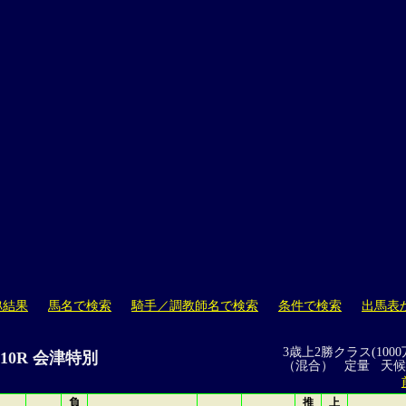
ｽ結果
馬名で検索
騎手／調教師名で検索
条件で検索
出馬表
3歳上2勝クラス(1000
島 10R 会津特別
（混合） 定量 天
負
推
上