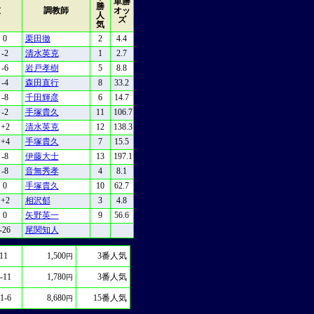
単勝
勝
重
調教師
オッ
人
ズ
気
0
栗田徹
2
4.4
-2
清水英克
1
2.7
-6
岩戸孝樹
5
8.8
-4
森田直行
8
33.2
-8
千田輝彦
6
14.7
-2
手塚貴久
11
106.7
+2
清水英克
12
138.3
+4
手塚貴久
7
15.5
-8
伊藤大士
13
197.1
-8
音無秀孝
4
8.1
0
手塚貴久
10
62.7
+2
相沢郁
3
4.8
0
矢野英一
9
56.6
-26
尾関知人
11
1,500
3
番人気
円
-11
1,780
3
番人気
円
1-6
8,680
15
番人気
円