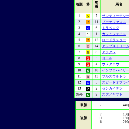
馬
着順
枠
馬名
番
1
7
サンティーテソ
2
11
ブーケファロス
3
6
トラベログ
4
1
カジュフェイス
5
12
ロードラスター
6
14
アップストリー
7
8
アラクレ
8
3
ヨール
9
4
ウメタロウ
10
10
インプロバイザ
11
13
プルスウルトラ
12
5
スピードオブラ
13
2
ゼンカイテン
除外
9
スズノヤマト
単勝
7
440
7
180
複勝
11
130
6
210