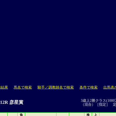
ｽ結果
馬名で検索
騎手／調教師名で検索
条件で検索
出馬表
3歳上2勝クラス(1000
 12R 彦星賞
（混合）［指定］ 
負
推
上