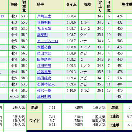
担
定
り
性齢
騎手
タイム
着差
馬体
重
上
順
量
り
位
ーロ
牝3
53.0
戸崎圭太
1:08.4
34.7
6
424
牡3
55.0
菅原明良
1:08.6
１ 1/4
34.0
2
432
牝3
53.0
丸山元気
1:08.7
１／２
34.6
4
456
牡4
58.0
幸英明
1:08.7
クビ
35.1
10
492
牡5
58.0
Ｍ．デムーロ
1:08.7
ハナ
34.4
3
508
ム
牝5
56.0
木幡巧也
1:08.8
１／２
33.9
1
472
牝4
56.0
柴田大知
1:08.9
クビ
34.6
4
450
牝4
56.0
田中勝春
1:09.2
２
34.9
9
440
牡8
58.0
江田照男
1:09.3
１／２
34.8
7
492
ー
牡4
58.0
松若風馬
1:09.3
ハナ
35.5
11
476
牡5
58.0
嶋田純次
1:09.4
クビ
34.8
7
532
イト
牝3
53.0
石川裕紀人
1:09.4
クビ
35.5
11
404
牡4
58.0
菊沢一樹
1:10.0
３ 1/2
36.1
13
470
せん6
58.0
津村明秀
454
2
番人気
馬連
7-11
720
1
番人気
馬単
7-
円
円
3連複
6-7
3
番人気
7-11
310
1
番人気
円
円
1
番人気
ワイド
6-7
750
10
番人気
円
円
5
番人気
6-11
460
4
番人気
円
円
3連単
7-1