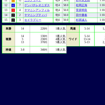
11
12
ニシノラーナ
牝4
56.0
野中悠太郎
1:10
12
7
ゲンパチレオニダス
牡4
58.0
松岡正海
1:10
13
4
ヤマニンアンフィル
牝4
56.0
菅原明良
1:10
14
2
ヤマニンプティパ
牝6
56.0
田中勝春
1:10
15
3
セイラブミー
牝6
56.0
杉原誠人
1:10
単勝
14
220
1
番人気
馬連
5-14
1
円
14
130
1
番人気
5-14
円
複勝
5
230
4
番人気
ワイド
13-14
円
13
370
5
番人気
5-13
2
円
枠連
3-8
340
1
番人気
円