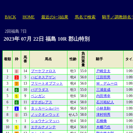
BACK
HOME
最近のﾚｰｽ結果
馬名で検索
騎手／調教師名
2回福島 7日
2023年 07月 22日 福島 10R 郡山特別
負
馬
担
着順
枠
馬名
性齢
騎手
タイ
番
重
量
1
14
ブーケファロス
牡3
55.0
戸崎圭太
1:09
2
5
ハピネスアゲン
牝4
56.0
江田照男
1:09
3
13
フリートオブフット
牝4
56.0
Ｍ．デムーロ
1:09
4
10
バグラダス
牡3
55.0
三浦皇成
1:09
5
9
ベンガン
牡6
58.0
内田博幸
1:09
6
11
ダテボレアス
牡4
58.0
石川裕紀人
1:09
7
6
タッカーシルバー
牝4
56.0
小林美駒
1:09
8
15
ノックオンウッド
せん5
58.0
津村明秀
1:09
9
1
ショウナンマッハ
牡4
58.0
石橋脩
1:09
10
8
エテルナメンテ
牝4
56.0
木幡巧也
1:10